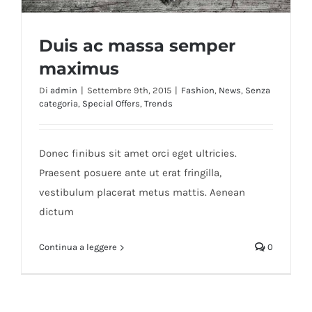
Duis ac massa semper
maximus
Di
admin
|
Settembre 9th, 2015
|
Fashion
,
News
,
Senza
categoria
,
Special Offers
,
Trends
Duis ac massa semper maximus
Donec finibus sit amet orci eget ultricies.
Praesent posuere ante ut erat fringilla,
vestibulum placerat metus mattis. Aenean
dictum
Continua a leggere
0