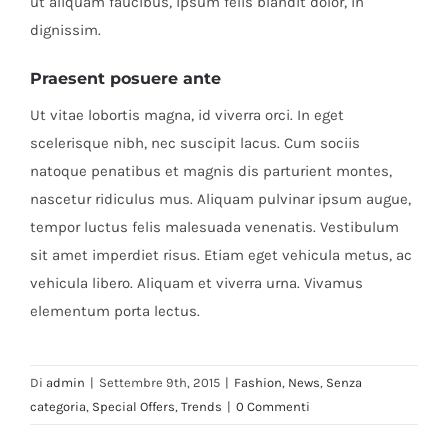
ut aliquam faucibus, ipsum felis blandit dolor, in
dignissim.
Praesent posuere ante
Ut vitae lobortis magna, id viverra orci. In eget
scelerisque nibh, nec suscipit lacus. Cum sociis
natoque penatibus et magnis dis parturient montes,
nascetur ridiculus mus. Aliquam pulvinar ipsum augue,
tempor luctus felis malesuada venenatis. Vestibulum
sit amet imperdiet risus. Etiam eget vehicula metus, ac
vehicula libero. Aliquam et viverra urna. Vivamus
elementum porta lectus.
Di
admin
|
Settembre 9th, 2015
|
Fashion
,
News
,
Senza
categoria
,
Special Offers
,
Trends
|
0 Commenti