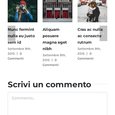
Nunc fermint
Aliquam
Cras ac nulla
F
nulla eu justo
posuere
ac consecte
n
sem id
magna eget
rutrum
a
nibh
Settembre 9th,
Settembre 9th,
S
2015
|
0
2015
|
0
2
Settembre 9th,
Commenti
Commenti
C
2015
|
0
Commenti
Scrivi un commento
Commento