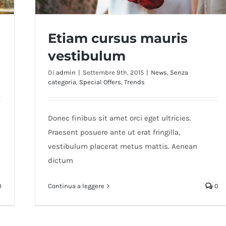
Etiam cursus mauris
vestibulum
Di
admin
|
Settembre 9th, 2015
|
News
,
Senza
categoria
,
Special Offers
,
Trends
Etiam cursus mauris vestibulum
Donec finibus sit amet orci eget ultricies.
Praesent posuere ante ut erat fringilla,
vestibulum placerat metus mattis. Aenean
dictum
0
Continua a leggere
0