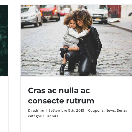
Cras ac nulla ac
consecte rutrum
Di
admin
|
Settembre 9th, 2015
|
Coupons
,
News
,
Senza
categoria
,
Trends
Cras ac nulla ac consecte rutrum