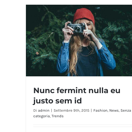
Nunc fermint nulla eu
justo sem id
Di
admin
|
Settembre 9th, 2015
|
Fashion
,
News
,
Senza
categoria
,
Trends
Nunc fermint nulla eu justo sem id