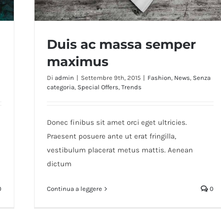
Duis ac massa semper
maximus
Di
admin
|
Settembre 9th, 2015
|
Fashion
,
News
,
Senza
categoria
,
Special Offers
,
Trends
Duis ac massa semper maximus
Donec finibus sit amet orci eget ultricies.
Praesent posuere ante ut erat fringilla,
vestibulum placerat metus mattis. Aenean
dictum
0
Continua a leggere
0