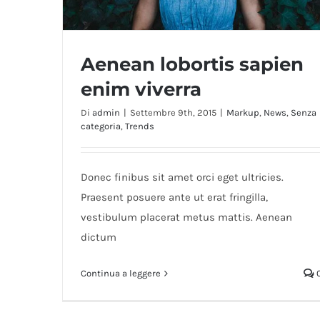
Aenean lobortis sapien
enim viverra
Di
admin
|
Settembre 9th, 2015
|
Markup
,
News
,
Senza
categoria
,
Trends
Aenean lobortis sapien enim viverra
Donec finibus sit amet orci eget ultricies.
Praesent posuere ante ut erat fringilla,
vestibulum placerat metus mattis. Aenean
dictum
Continua a leggere