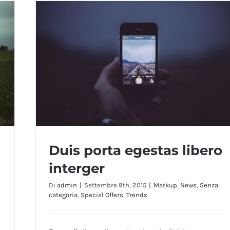
Duis porta egestas libero
interger
Di
admin
|
Settembre 9th, 2015
|
Markup
,
News
,
Senza
categoria
,
Special Offers
,
Trends
Duis porta egestas libero interger