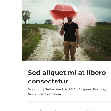
Sed aliquet mi at libero
consectetur
Di
admin
|
Settembre 9th, 2015
|
Coupons
,
Fashion
,
News
,
Senza categoria
Sed aliquet mi at libero consectetur