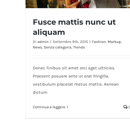
Fusce mattis nunc ut
aliquam
Di
admin
|
Settembre 9th, 2015
|
Fashion
,
Markup
,
News
,
Senza categoria
,
Trends
Fusce mattis nunc ut aliquam
Donec finibus sit amet orci eget ultricies.
Praesent posuere ante ut erat fringilla,
vestibulum placerat metus mattis. Aenean
dictum
Continua a leggere