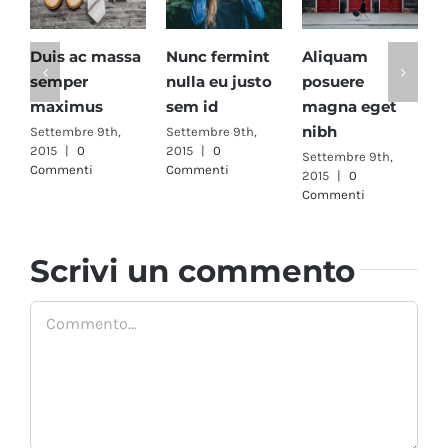
Duis ac massa
Nunc fermint
Aliquam
C
semper
nulla eu justo
posuere
a
maximus
sem id
magna eget
r
nibh
Settembre 9th,
Settembre 9th,
S
2015
|
0
2015
|
0
2
Settembre 9th,
Commenti
Commenti
C
2015
|
0
Commenti
Scrivi un commento
Commento