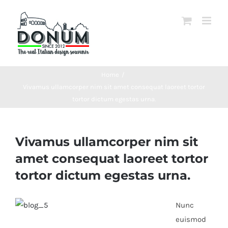
Salta
al
contenuto
Home
/
Vivamus ullamcorper nim sit amet consequat laoreet tortor
tortor dictum egestas urna.
Vivamus ullamcorper nim sit
amet consequat laoreet tortor
tortor dictum egestas urna.
Nunc
euismod