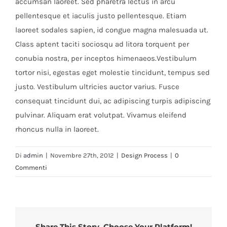
accumsan laoreet. Sed pharetra lectus in arcu
pellentesque et iaculis justo pellentesque. Etiam
laoreet sodales sapien, id congue magna malesuada ut.
Class aptent taciti sociosqu ad litora torquent per
conubia nostra, per inceptos himenaeos.Vestibulum
tortor nisi, egestas eget molestie tincidunt, tempus sed
justo. Vestibulum ultricies auctor varius. Fusce
consequat tincidunt dui, ac adipiscing turpis adipiscing
pulvinar. Aliquam erat volutpat. Vivamus eleifend
rhoncus nulla in laoreet.
Di
admin
|
Novembre 27th, 2012
|
Design Process
|
0
Commenti
Share This Story, Choose Your Platform!