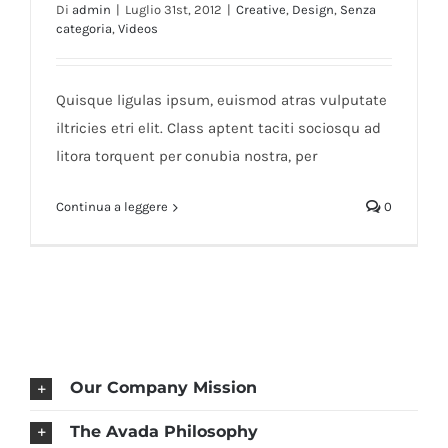
Di
admin
|
Luglio 31st, 2012
|
Creative
,
Design
,
Senza
categoria
,
Videos
Class Aptent Taciti Soci Ad Litora
Quisque ligulas ipsum, euismod atras vulputate
iltricies etri elit. Class aptent taciti sociosqu ad
litora torquent per conubia nostra, per
Continua a leggere
0
Our Company Mission
The Avada Philosophy